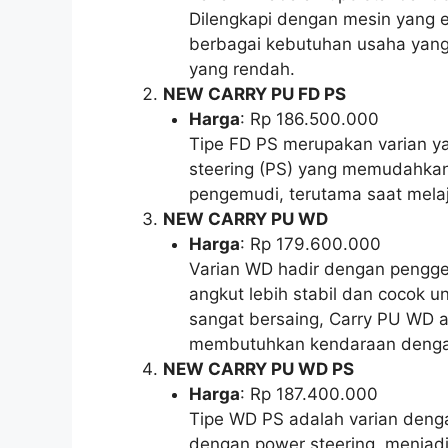
Dilengkapi dengan mesin yang e
berbagai kebutuhan usaha yang
yang rendah.
NEW CARRY PU FD PS
Harga
: Rp 186.500.000
Tipe FD PS merupakan varian ya
steering (PS) yang memudahka
pengemudi, terutama saat melaj
NEW CARRY PU WD
Harga
: Rp 179.600.000
Varian WD hadir dengan pengg
angkut lebih stabil dan cocok 
sangat bersaing, Carry PU WD a
membutuhkan kendaraan dengan
NEW CARRY PU WD PS
Harga
: Rp 187.400.000
Tipe WD PS adalah varian deng
dengan power steering, menjadi